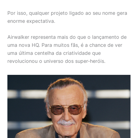
Por isso, qualquer projeto ligado ao seu nome gera
enorme expectativa.
Airwalker representa mais do que o lançamento de
uma nova HQ. Para muitos fãs, é a chance de ver
uma última centelha da criatividade que
revolucionou o universo dos super-heróis.