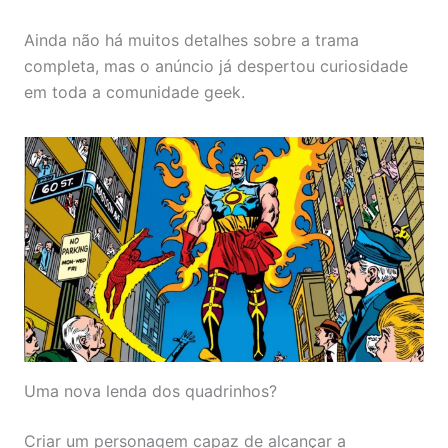
Ainda não há muitos detalhes sobre a trama
completa, mas o anúncio já despertou curiosidade
em toda a comunidade geek.
Uma nova lenda dos quadrinhos?
Criar um personagem capaz de alcançar a