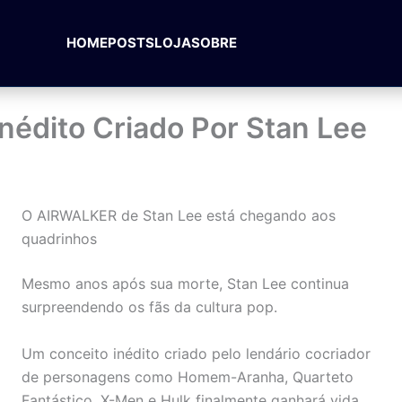
HOME
POSTS
LOJA
SOBRE
Inédito Criado Por Stan Lee
O AIRWALKER de Stan Lee está chegando aos
quadrinhos
Mesmo anos após sua morte, Stan Lee continua
surpreendendo os fãs da cultura pop.
Um conceito inédito criado pelo lendário cocriador
de personagens como Homem-Aranha, Quarteto
Fantástico, X-Men e Hulk finalmente ganhará vida