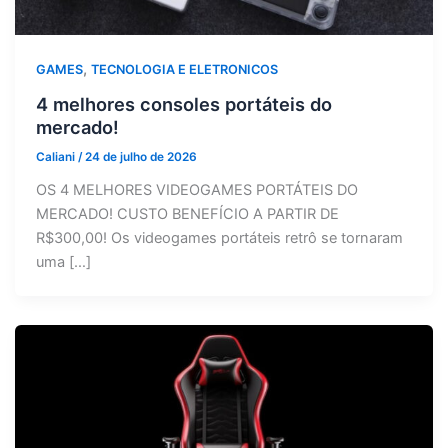
,
GAMES
TECNOLOGIA E ELETRONICOS
4 melhores consoles portáteis do
mercado!
Caliani
/
24 de julho de 2026
OS 4 MELHORES VIDEOGAMES PORTÁTEIS DO
MERCADO! CUSTO BENEFÍCIO A PARTIR DE
R$300,00! Os videogames portáteis retrô se tornaram
uma […]