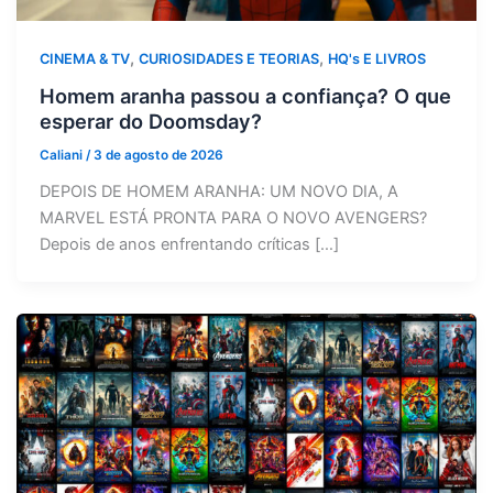
,
,
CINEMA & TV
CURIOSIDADES E TEORIAS
HQ's E LIVROS
Homem aranha passou a confiança? O que
esperar do Doomsday?
Caliani
/
3 de agosto de 2026
DEPOIS DE HOMEM ARANHA: UM NOVO DIA, A
MARVEL ESTÁ PRONTA PARA O NOVO AVENGERS?
Depois de anos enfrentando críticas […]