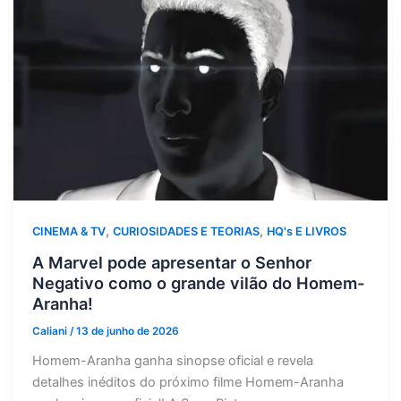
,
,
CINEMA & TV
CURIOSIDADES E TEORIAS
HQ's E LIVROS
A Marvel pode apresentar o Senhor
Negativo como o grande vilão do Homem-
Aranha!
Caliani
/
13 de junho de 2026
Homem-Aranha ganha sinopse oficial e revela
detalhes inéditos do próximo filme Homem-Aranha