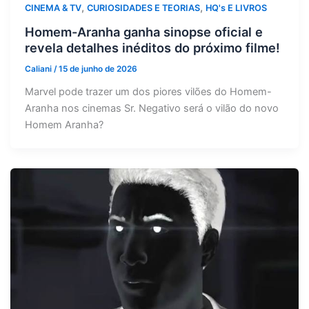
,
,
CINEMA & TV
CURIOSIDADES E TEORIAS
HQ's E LIVROS
Homem-Aranha ganha sinopse oficial e
revela detalhes inéditos do próximo filme!
Caliani
/
15 de junho de 2026
Marvel pode trazer um dos piores vilões do Homem-
Aranha nos cinemas Sr. Negativo será o vilão do novo
Homem Aranha?