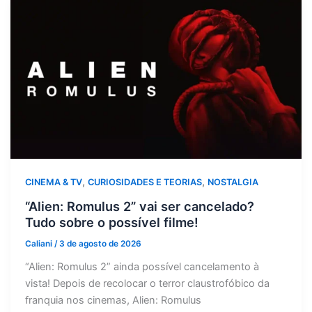
,
,
CINEMA & TV
CURIOSIDADES E TEORIAS
NOSTALGIA
“Alien: Romulus 2” vai ser cancelado?
Tudo sobre o possível filme!
Caliani
/
3 de agosto de 2026
“Alien: Romulus 2” ainda possível cancelamento à
vista! Depois de recolocar o terror claustrofóbico da
franquia nos cinemas, Alien: Romulus