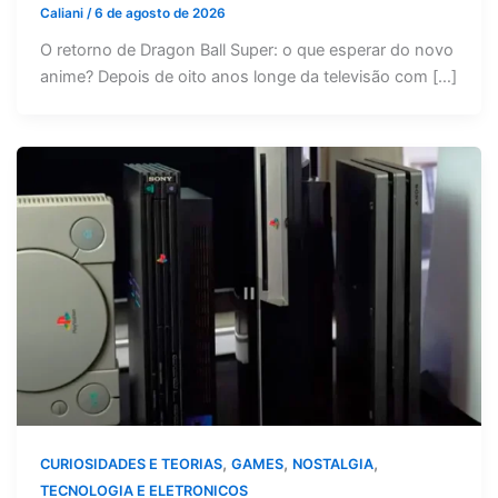
Caliani
/
6 de agosto de 2026
O retorno de Dragon Ball Super: o que esperar do novo
anime? Depois de oito anos longe da televisão com […]
,
,
,
CURIOSIDADES E TEORIAS
GAMES
NOSTALGIA
TECNOLOGIA E ELETRONICOS