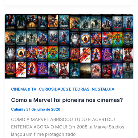
,
,
CINEMA & TV
CURIOSIDADES E TEORIAS
NOSTALGIA
Como a Marvel foi pioneira nos cinemas?
Caliani
/
31 de julho de 2026
COMO A MARVEL ARRISCOU TUDO E ACERTOU!
ENTENDA AGORA O MCU! Em 2008, a Marvel Studios
lançou um filme protagonizado