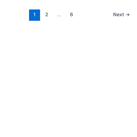
1
2
…
6
Next
→