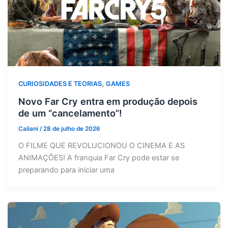
,
CURIOSIDADES E TEORIAS
GAMES
Novo Far Cry entra em produção depois
de um “cancelamento”!
Caliani
/
28 de julho de 2026
O FILME QUE REVOLUCIONOU O CINEMA E AS
ANIMAÇÕES! A franquia Far Cry pode estar se
preparando para iniciar uma